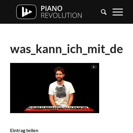
was_kann_ich_mit_der_
Eintrag teilen