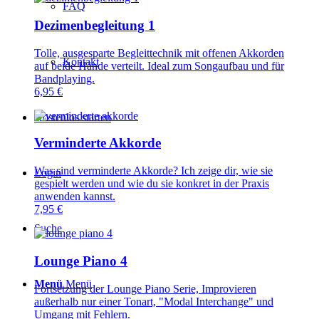
FAQ
Dezimenbegleitung 1
Tolle, ausgesparte Begleittechnik mit offenen Akkorden
Kontakt
auf beide Hände verteilt. Ideal zum Songaufbau und für
Bandplaying.
6,95
€
Kostenlos starten
Verminderte Akkorde
Was sind verminderte Akkorde? Ich zeige dir, wie sie
Login
gespielt werden und wie du sie konkret in der Praxis
anwenden kannst.
7,95
€
Suche
Lounge Piano 4
Menü
Menü
Fortsetzung der Lounge Piano Serie, Improvieren
außerhalb nur einer Tonart, "Modal Interchange" und
Umgang mit Fehlern.