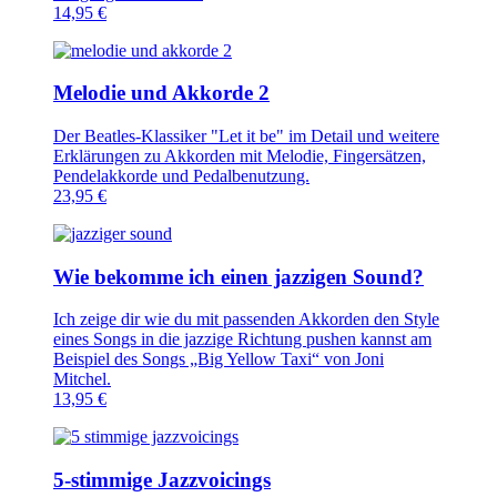
14,95
€
Melodie und Akkorde 2
Der Beatles-Klassiker "Let it be" im Detail und weitere
Erklärungen zu Akkorden mit Melodie, Fingersätzen,
Pendelakkorde und Pedalbenutzung.
23,95
€
Wie bekomme ich einen jazzigen Sound?
Ich zeige dir wie du mit passenden Akkorden den Style
eines Songs in die jazzige Richtung pushen kannst am
Beispiel des Songs „Big Yellow Taxi“ von Joni
Mitchel.
13,95
€
5-stimmige Jazzvoicings