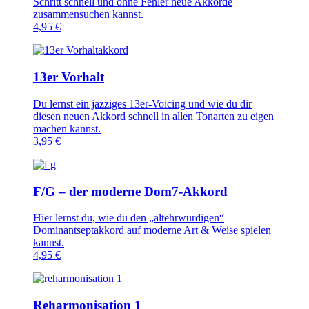
Schritt schnell und ohne Fehler neue Akkorde
zusammensuchen kannst.
4,95
€
13er Vorhalt
Du lernst ein jazziges 13er-Voicing und wie du dir
diesen neuen Akkord schnell in allen Tonarten zu eigen
machen kannst.
3,95
€
F/G – der moderne Dom7-Akkord
Hier lernst du, wie du den „altehrwürdigen“
Dominantseptakkord auf moderne Art & Weise spielen
kannst.
4,95
€
Reharmonisation 1