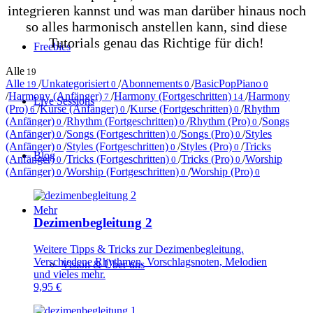
integrieren kannst und was man darüber hinaus noch
so alles harmonisch anstellen kann, sind diese
Tutorials genau das Richtige für dich!
Freebies
Alle
19
Alle
/
Unkategorisiert
/
Abonnements
/
BasicPopPiano
19
0
0
0
/
Harmony (Anfänger)
/
Harmony (Fortgeschritten)
/
Harmony
7
14
Live Sessions
(Pro)
/
Kurse (Anfänger)
/
Kurse (Fortgeschritten)
/
Rhythm
6
0
0
(Anfänger)
/
Rhythm (Fortgeschritten)
/
Rhythm (Pro)
/
Songs
0
0
0
(Anfänger)
/
Songs (Fortgeschritten)
/
Songs (Pro)
/
Styles
0
0
0
(Anfänger)
/
Styles (Fortgeschritten)
/
Styles (Pro)
/
Tricks
0
0
0
Blog
(Anfänger)
/
Tricks (Fortgeschritten)
/
Tricks (Pro)
/
Worship
0
0
0
(Anfänger)
/
Worship (Fortgeschritten)
/
Worship (Pro)
0
0
0
Mehr
Dezimenbegleitung 2
Weitere Tipps & Tricks zur Dezimenbegleitung.
Verschiedene Rhythmen, Vorschlagsnoten, Melodien
Vision & Über uns
und vieles mehr.
9,95
€