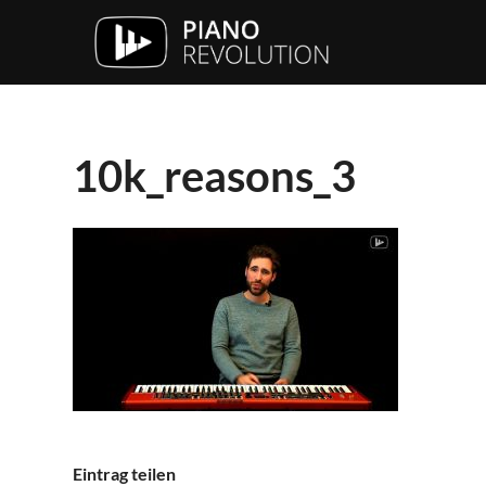
10k_reasons_3
Eintrag teilen