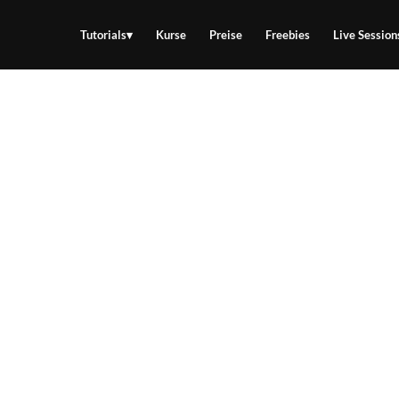
Tutorials
Kurse
Preise
Freebies
Live Session