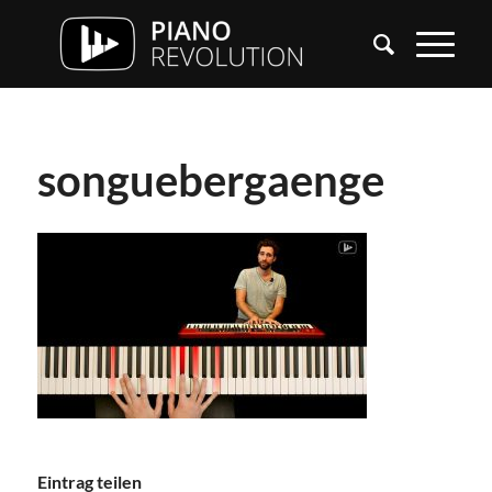
songuebergaenge
Eintrag teilen