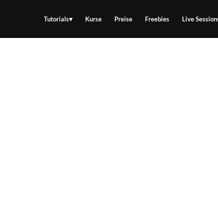
Tutorials
Kurse
Preise
Freebies
Live Session