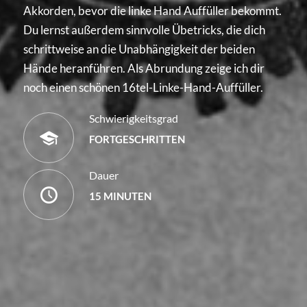
Akkorden, bevor die linke Hand Auffüller bekommt.
Du lernst außerdem sinnvolle Übetricks, die dich
schrittweise an die Unabhängigkeit der beiden
Hände heranführen. Als Abrundung zeige ich dir
noch einen schönen 16tel-Linke-Hand-Auffüller.
Schwierigkeitsgrad
FORTGESCHRITTEN
Dauer
15 MINUTEN