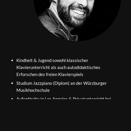
Kindheit & Jugend sowohl klassischer
Klavierunterricht als auch autodidaktisches
Erforschen des freien Klavierspiels
Studium Jazzpiano (Diplom) an der Würzburger
Musikhochschule
Aufenthalte in Los Angeles & Privatunterricht bei
Buddy Strong (Usher, Ariana Grande, Dave Matthews
Band), John Beasley (Miles Davis), Patrice Rushen
(Janet Jackson), Mitch Forman und Andraé Crouch
seit 2015 als Keyboarder bei
Wincent Weiss
im Studio