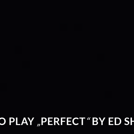
O PLAY
„
PERFECT
“
BY ED S