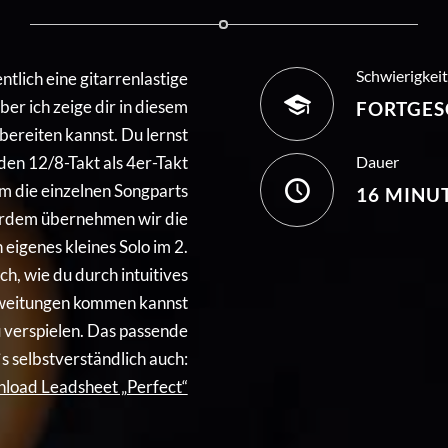
Schwierigkei
ntlich eine gitarrenlastige
ber ich zeige dir in diesem
FORTGES
fbereiten kannst. Du lernst
en 12/8-Takt als 4er-Takt
Dauer
um die einzelnen Songparts
16 MINU
erdem übernehmen wir die
 eigenes kleines Solo im 2.
och, wie du durch intuitives
erweitungen kommen kannst
u verspielen. Das passende
s selbstverständlich auch:
load Leadsheet „Perfect“