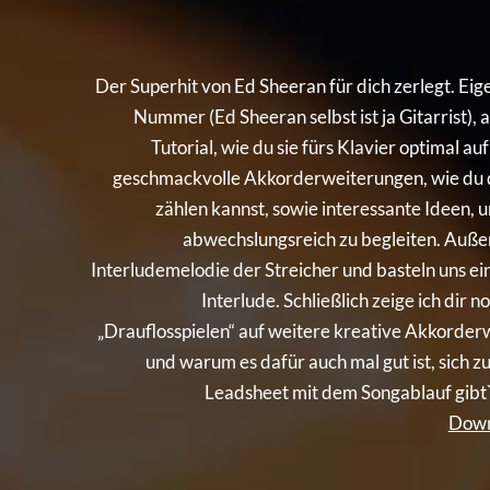
Der Superhit von Ed Sheeran für dich zerlegt. Eige
Nummer (Ed Sheeran selbst ist ja Gitarrist), a
Tutorial, wie du sie fürs Klavier optimal au
geschmackvolle Akkorderweiterungen, wie du d
zählen kannst, sowie interessante Ideen, 
abwechslungsreich zu begleiten. Auß
Interludemelodie der Streicher und basteln uns ein
Interlude. Schließlich zeige ich dir n
„Drauflosspielen“ auf weitere kreative Akkord
und warum es dafür auch mal gut ist, sich z
Leadsheet mit dem Songablauf gibt`
Down